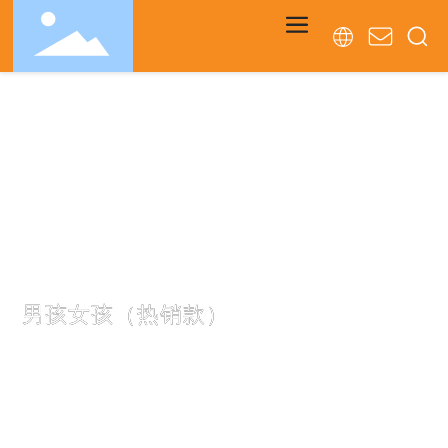
PRODUCTS
男孩女孩（热销款）
主要从事塑料玩具、塑料电动玩具、塑料智力玩具和塑料套装玩
具的外贸和益智玩具的研发生产