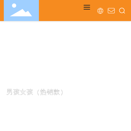
PRODUCTS
男孩女孩（热销款）
主要从事塑料玩具、塑料电动玩具、塑料智力玩具和塑料套装玩
具的外贸和益智玩具的研发生产