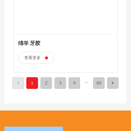
绵羊 牙胶
查看更多
...
2
3
4
60
1