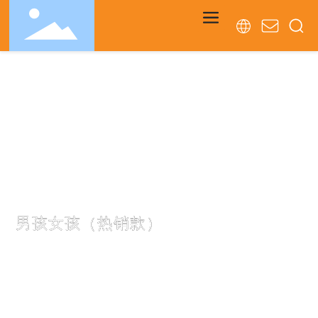
PRODUCTS
男孩女孩（热销款）
主要从事塑料玩具、塑料电动玩具、塑料智力玩具和塑料套装玩
具的外贸和益智玩具的研发生产