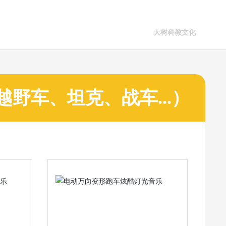
野车、坦克、战车...）