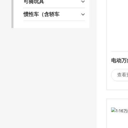
可骑玩具
惯性车（含轿车
电动万
乐
查看