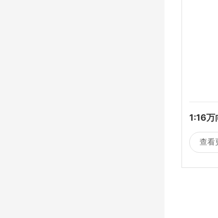
1:1
包电
查看