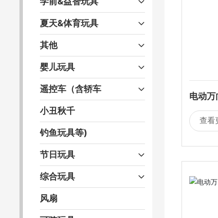
学前&益智玩具
夏天&体育玩具
其他
婴儿玩具
遥控车（含轿车
电动万
酷灯光
小丑秋千
查看
钓鱼玩具等)
节日玩具
综合玩具
风扇