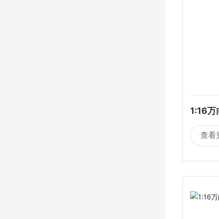
1:1
包电
查看